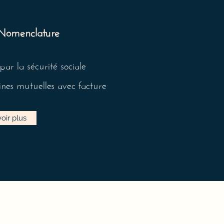
 Nomenclature
ar la sécurité sociale
ines mutuelles avec facture
oir plus