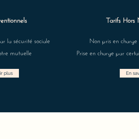
entionnels
Tarifs Hors
 la sécurité sociale
Non pris en charge p
tre mutuelle
Prise en charge par certa
ir plus
En sav
contact@poleveilpicard.com
03 81 53 75 50